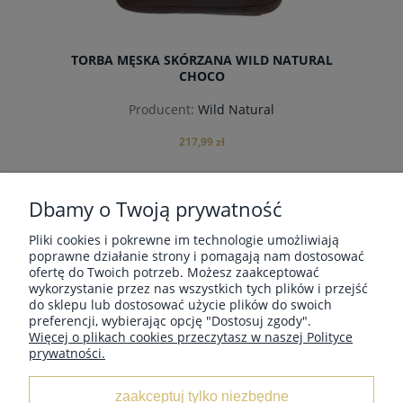
TORBA MĘSKA SKÓRZANA WILD NATURAL
CHOCO
Producent:
Wild Natural
217,99 zł
Dbamy o Twoją prywatność
«
1
2
»
Pliki cookies i pokrewne im technologie umożliwiają
do koszyka
poprawne działanie strony i pomagają nam dostosować
ofertę do Twoich potrzeb. Możesz zaakceptować
wykorzystanie przez nas wszystkich tych plików i przejść
MOJE KONTO
do sklepu lub dostosować użycie plików do swoich
preferencji, wybierając opcję "Dostosuj zgody".
Więcej o plikach cookies przeczytasz w naszej Polityce
prywatności.
INFORMACJE
zaakceptuj tylko niezbędne