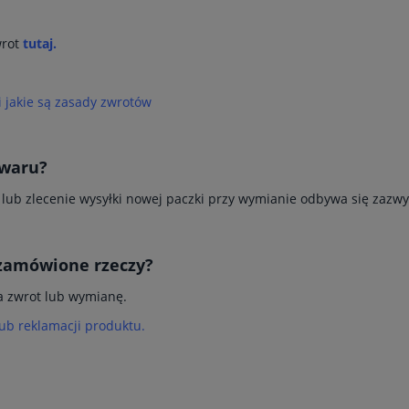
wrot
tutaj.
i jakie są zasady zwrotów
owaru?
y lub zlecenie wysyłki nowej paczki przy wymianie odbywa się zazwy
 zamówione rzeczy?
a zwrot lub wymianę.
lub reklamacji produktu.