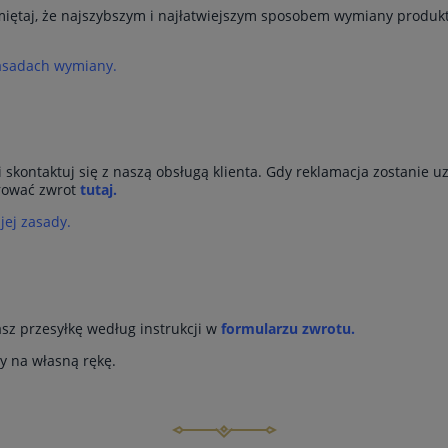
miętaj, że najszybszym i najłatwiejszym sposobem wymiany produkt
zasadach wymiany.
ń i skontaktuj się z naszą obsługą klienta. Gdy reklamacja zostan
trować zwrot
tutaj.
 jej zasady.
dasz przesyłkę według instrukcji w
formularzu zwrotu.
y na własną rękę.