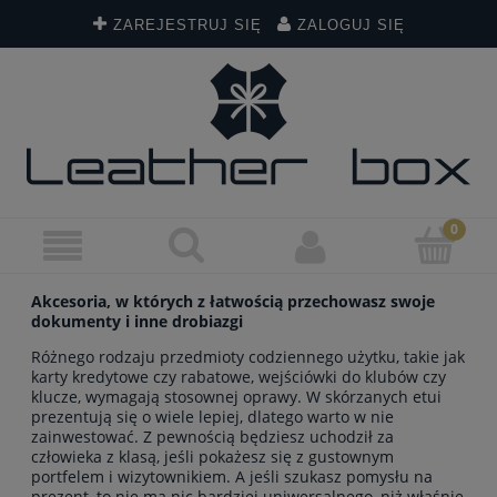
ZAREJESTRUJ SIĘ
ZALOGUJ SIĘ
Akcesoria, w których z łatwością przechowasz swoje
dokumenty i inne drobiazgi
Różnego rodzaju przedmioty codziennego użytku, takie jak
karty kredytowe czy rabatowe, wejściówki do klubów czy
klucze, wymagają stosownej oprawy. W skórzanych etui
prezentują się o wiele lepiej, dlatego warto w nie
zainwestować. Z pewnością będziesz uchodził za
człowieka z klasą, jeśli pokażesz się z gustownym
portfelem i wizytownikiem. A jeśli szukasz pomysłu na
prezent, to nie ma nic bardziej uniwersalnego, niż właśnie