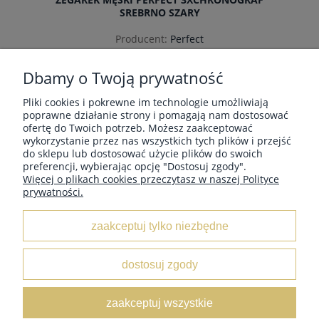
SREBRNO SZARY
Producent:
Perfect
179,99 zł
Dbamy o Twoją prywatność
Pliki cookies i pokrewne im technologie umożliwiają
poprawne działanie strony i pomagają nam dostosować
ofertę do Twoich potrzeb. Możesz zaakceptować
wykorzystanie przez nas wszystkich tych plików i przejść
MOJE KONTO
powiadom o dostępności
do sklepu lub dostosować użycie plików do swoich
preferencji, wybierając opcję "Dostosuj zgody".
Więcej o plikach cookies przeczytasz w naszej Polityce
prywatności.
INFORMACJE
zaakceptuj tylko niezbędne
O NAS
dostosuj zgody
Leather Box
/ ul. Marii Świątkiewicz 50 box D6 / 05-552
zaakceptuj wszystkie
Wólka Kosowska /
NIP:
5222833654 /
Tel:
662 429 545 /
E-