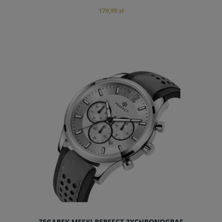
179,99 zł
powiadom o dostępności
ZEGAREK MĘSKI PERFECT 3XCHRONOGRAF