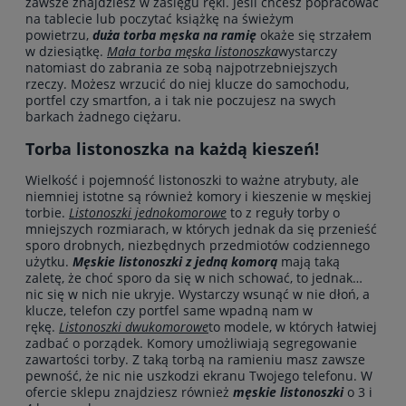
zawsze znajdziesz w zasięgu ręki. Jeśli chcesz popracować
na tablecie lub poczytać książkę na świeżym
powietrzu,
duża torba męska na ramię
okaże się strzałem
w dziesiątkę.
Mała
torba męska listonoszka
wystarczy
natomiast do zabrania ze sobą najpotrzebniejszych
rzeczy. Możesz wrzucić do niej klucze do samochodu,
portfel czy smartfon, a i tak nie poczujesz na swych
barkach żadnego ciężaru.
Torba listonoszka na każdą kieszeń!
Wielkość i pojemność listonoszki to ważne atrybuty, ale
niemniej istotne są również komory i kieszenie w męskiej
torbie.
Listonoszki jednokomorowe
to z reguły torby o
mniejszych rozmiarach, w których jednak da się przenieść
sporo drobnych, niezbędnych przedmiotów codziennego
użytku.
Męskie listonoszki z jedną komorą
mają taką
zaletę, że choć sporo da się w nich schować, to jednak…
nic się w nich nie ukryje. Wystarczy wsunąć w nie dłoń, a
klucze, telefon czy portfel same wpadną nam w
rękę.
Listonoszki dwukomorowe
to modele, w których łatwiej
zadbać o porządek. Komory umożliwiają segregowanie
zawartości torby. Z taką torbą na ramieniu masz zawsze
pewność, że nic nie uszkodzi ekranu Twojego telefonu. W
ofercie sklepu znajdziesz również
męskie listonoszki
o 3 i