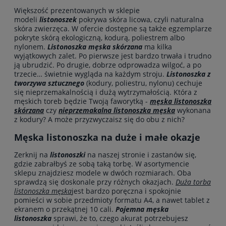
Większość prezentowanych w sklepie
modeli
listonoszek
pokrywa skóra licowa, czyli naturalna
skóra zwierzęca. W ofercie dostępne są także egzemplarze
pokryte skórą ekologiczną, kodurą, poliestrem albo
nylonem.
Listonoszka męska skórzana
ma kilka
wyjątkowych zalet. Po pierwsze jest bardzo trwała i trudno
ją ubrudzić. Po drugie, dobrze odprowadza wilgoć, a po
trzecie… świetnie wygląda na każdym stroju.
Listonoszka z
tworzywa sztucznego
(kodury, poliestru, nylonu) cechuje
się nieprzemakalnością i dużą wytrzymałością. Która z
męskich toreb będzie Twoją faworytką -
męska listonoszka
skórzana
czy
nieprzemakalna listonoszka męska
wykonana
z kodury? A może przyzwyczaisz się do obu z nich?
Męska listonoszka na duże i małe okazje
Zerknij na
listonoszki
na naszej stronie i zastanów się,
gdzie zabrałbyś ze sobą taką torbę. W asortymencie
sklepu znajdziesz modele w dwóch rozmiarach. Oba
sprawdzą się doskonale przy różnych okazjach.
Duża torba
listonoszka męska
jest bardzo poręczna i spokojnie
pomieści w sobie przedmioty formatu A4, a nawet tablet z
ekranem o przekątnej 10 cali.
Pojemna męska
listonoszka
sprawi, że to, czego akurat potrzebujesz