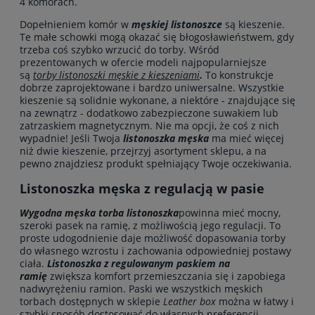
4 komorach.
Dopełnieniem komór w
męskiej listonoszce
są kieszenie.
Te małe schowki mogą okazać się błogosławieństwem, gdy
trzeba coś szybko wrzucić do torby. Wśród
prezentowanych w ofercie modeli najpopularniejsze
są
torby listonoszki męskie z kieszeniami
.
To konstrukcje
dobrze zaprojektowane i bardzo uniwersalne. Wszystkie
kieszenie są solidnie wykonane, a niektóre - znajdujące się
na zewnątrz - dodatkowo zabezpieczone suwakiem lub
zatrzaskiem magnetycznym. Nie ma opcji, że coś z nich
wypadnie! Jeśli Twoja
listonoszka męska
ma mieć więcej
niż dwie kieszenie, przejrzyj asortyment sklepu, a na
pewno znajdziesz produkt spełniający Twoje oczekiwania.
Listonoszka męska z regulacją w pasie
Wygodna męska torba listonoszka
powinna mieć mocny,
szeroki pasek na ramię, z możliwością jego regulacji. To
proste udogodnienie daje możliwość dopasowania torby
do własnego wzrostu i zachowania odpowiedniej postawy
ciała.
Listonoszka z regulowanym paskiem na
ramię
zwiększa komfort przemieszczania się i zapobiega
nadwyrężeniu ramion. Paski we wszystkich męskich
torbach dostępnych w sklepie
Leather box
można w łatwy i
szybki sposób dostosować do własnych preferencji,