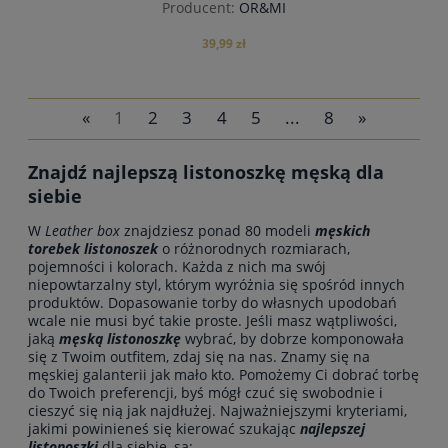
Producent:
OR&MI
39,99 zł
«
1
2
3
4
5
...
8
»
do koszyka
Znajdź najlepszą listonoszkę męską dla
siebie
W
Leather box
znajdziesz ponad 80 modeli
męskich
torebek listonoszek
o różnorodnych rozmiarach,
pojemności i kolorach. Każda z nich ma swój
niepowtarzalny styl, którym wyróżnia się spośród innych
produktów. Dopasowanie torby do własnych upodobań
wcale nie musi być takie proste. Jeśli masz wątpliwości,
jaką
męską listonoszkę
wybrać, by dobrze komponowała
się z Twoim outfitem, zdaj się na nas. Znamy się na
męskiej galanterii jak mało kto. Pomożemy Ci dobrać torbę
do Twoich preferencji, byś mógł czuć się swobodnie i
cieszyć się nią jak najdłużej. Najważniejszymi kryteriami,
jakimi powinieneś się kierować szukając
najlepszej
listonoszki
dla siebie, są: