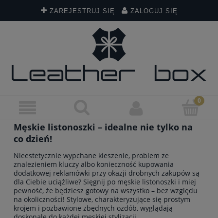
ZAREJESTRUJ SIĘ
ZALOGUJ SIĘ
Męskie listonoszki – idealne nie tylko na
co dzień!
Nieestetycznie wypchane kieszenie, problem ze
znalezieniem kluczy albo konieczność kupowania
dodatkowej reklamówki przy okazji drobnych zakupów są
dla Ciebie uciążliwe? Sięgnij po męskie listonoszki i miej
pewność, że będziesz gotowy na wszystko – bez względu
na okoliczności! Stylowe, charakteryzujące się prostym
krojem i pozbawione zbędnych ozdób, wyglądają
doskonale do każdej męskiej stylizacji.