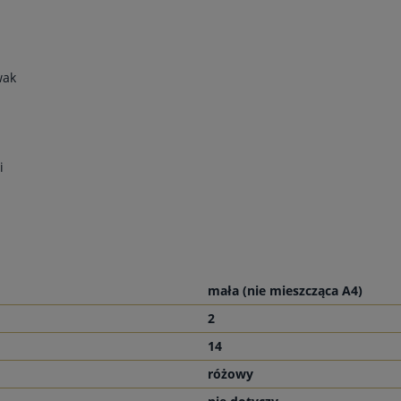
wak
i
mała (nie mieszcząca A4)
2
14
różowy