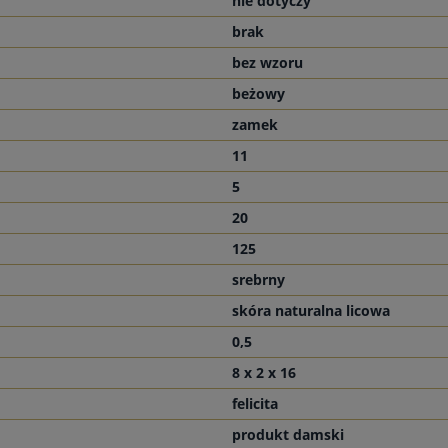
nie dotyczy
brak
bez wzoru
beżowy
zamek
11
5
20
125
srebrny
skóra naturalna licowa
0,5
8 x 2 x 16
felicita
produkt damski