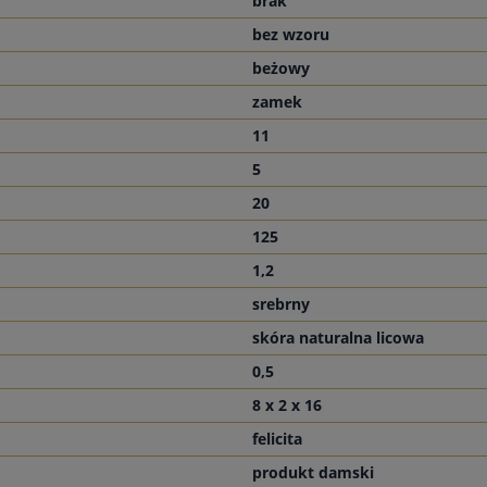
brak
bez wzoru
beżowy
zamek
11
5
20
125
1,2
srebrny
skóra naturalna licowa
0,5
8 x 2 x 16
felicita
produkt damski