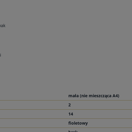
wak
i
mała (nie mieszcząca A4)
2
14
fioletowy