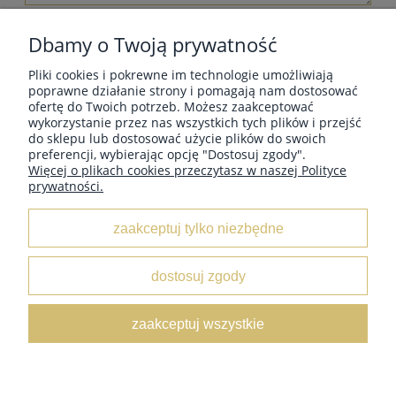
wyślij
Dbamy o Twoją prywatność
Pliki cookies i pokrewne im technologie umożliwiają
poprawne działanie strony i pomagają nam dostosować
ofertę do Twoich potrzeb. Możesz zaakceptować
wykorzystanie przez nas wszystkich tych plików i przejść
MOJE KONTO
do sklepu lub dostosować użycie plików do swoich
preferencji, wybierając opcję "Dostosuj zgody".
Więcej o plikach cookies przeczytasz w naszej Polityce
prywatności.
INFORMACJE
zaakceptuj tylko niezbędne
O NAS
dostosuj zgody
Leather Box
/ ul. Marii Świątkiewicz 50 box D6 / 05-552
zaakceptuj wszystkie
Wólka Kosowska /
NIP:
5222833654 /
Tel:
662 429 545 /
E-
mail:
sklep@leatherbox.pl
pokaż pełną wersję strony