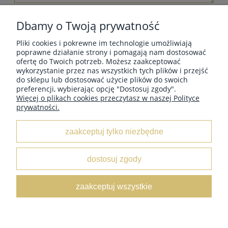
wyślij
Dbamy o Twoją prywatność
Pliki cookies i pokrewne im technologie umożliwiają
poprawne działanie strony i pomagają nam dostosować
ofertę do Twoich potrzeb. Możesz zaakceptować
wykorzystanie przez nas wszystkich tych plików i przejść
MOJE KONTO
do sklepu lub dostosować użycie plików do swoich
preferencji, wybierając opcję "Dostosuj zgody".
Więcej o plikach cookies przeczytasz w naszej Polityce
prywatności.
INFORMACJE
zaakceptuj tylko niezbędne
O NAS
dostosuj zgody
Leather Box
/ ul. Marii Świątkiewicz 50 box D6 / 05-552
zaakceptuj wszystkie
Wólka Kosowska /
NIP:
5222833654 /
Tel:
662 429 545 /
E-
mail:
sklep@leatherbox.pl
pokaż pełną wersję strony