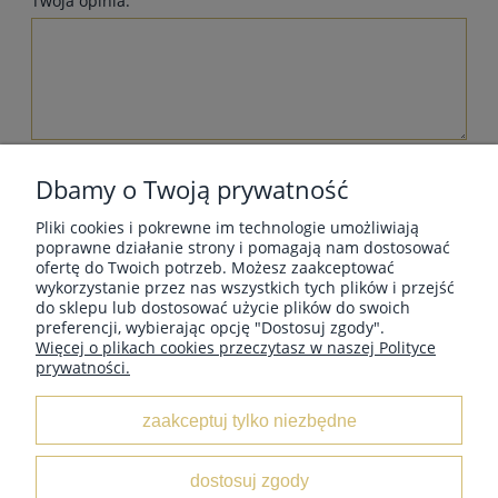
Twoja opinia:
wyślij
Dbamy o Twoją prywatność
Pliki cookies i pokrewne im technologie umożliwiają
poprawne działanie strony i pomagają nam dostosować
ofertę do Twoich potrzeb. Możesz zaakceptować
wykorzystanie przez nas wszystkich tych plików i przejść
MOJE KONTO
do sklepu lub dostosować użycie plików do swoich
preferencji, wybierając opcję "Dostosuj zgody".
Więcej o plikach cookies przeczytasz w naszej Polityce
prywatności.
INFORMACJE
zaakceptuj tylko niezbędne
O NAS
dostosuj zgody