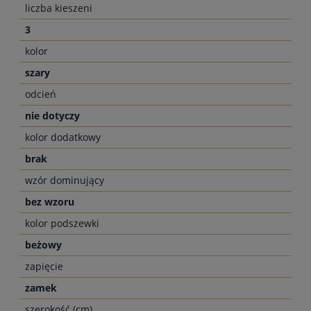
liczba kieszeni
3
kolor
szary
odcień
nie dotyczy
kolor dodatkowy
brak
wzór dominujący
bez wzoru
kolor podszewki
beżowy
zapięcie
zamek
szerokość (cm)