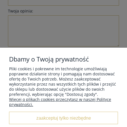
Twoja opinia:
wyślij
Dbamy o Twoją prywatność
Pliki cookies i pokrewne im technologie umożliwiają
poprawne działanie strony i pomagają nam dostosować
ofertę do Twoich potrzeb. Możesz zaakceptować
wykorzystanie przez nas wszystkich tych plików i przejść
MOJE KONTO
do sklepu lub dostosować użycie plików do swoich
preferencji, wybierając opcję "Dostosuj zgody".
Więcej o plikach cookies przeczytasz w naszej Polityce
prywatności.
INFORMACJE
zaakceptuj tylko niezbędne
O NAS