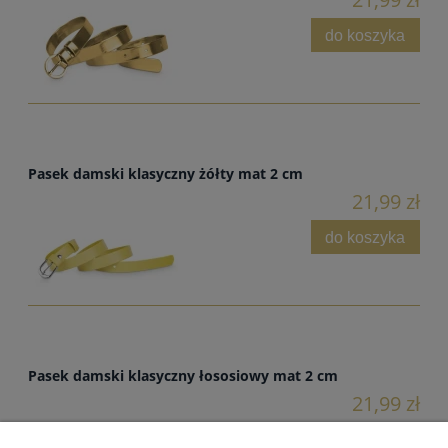
do koszyka
Pasek damski klasyczny żółty mat 2 cm
21,99 zł
do koszyka
Pasek damski klasyczny łososiowy mat 2 cm
21,99 zł
do koszyka