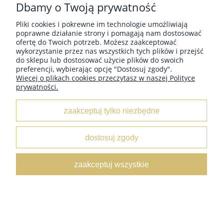
Dbamy o Twoją prywatność
Pliki cookies i pokrewne im technologie umożliwiają
poprawne działanie strony i pomagają nam dostosować
ofertę do Twoich potrzeb. Możesz zaakceptować
wykorzystanie przez nas wszystkich tych plików i przejść
do sklepu lub dostosować użycie plików do swoich
Pasek damski klasyczny mozaika 2 cm
preferencji, wybierając opcję "Dostosuj zgody".
21,99 zł
Więcej o plikach cookies przeczytasz w naszej Polityce
prywatności.
do koszyka
zaakceptuj tylko niezbędne
dostosuj zgody
zaakceptuj wszystkie
Pasek damski klasyczny perlisty srebrny 2 cm
21,99 zł
do koszyka