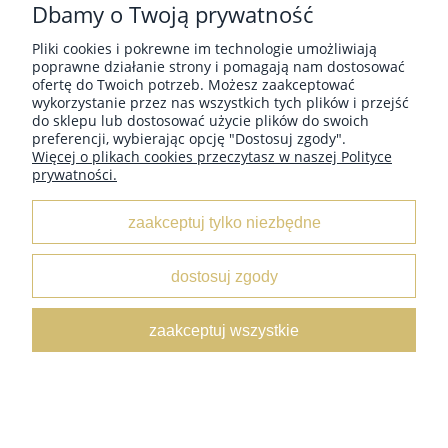
Dbamy o Twoją prywatność
Pliki cookies i pokrewne im technologie umożliwiają
poprawne działanie strony i pomagają nam dostosować
ofertę do Twoich potrzeb. Możesz zaakceptować
wykorzystanie przez nas wszystkich tych plików i przejść
do sklepu lub dostosować użycie plików do swoich
Pasek damski klasyczny łososiowy mat 2 cm
preferencji, wybierając opcję "Dostosuj zgody".
21,99 zł
Więcej o plikach cookies przeczytasz w naszej Polityce
prywatności.
do koszyka
zaakceptuj tylko niezbędne
dostosuj zgody
zaakceptuj wszystkie
Pasek damski klasyczny mozaika 2 cm
21,99 zł
do koszyka