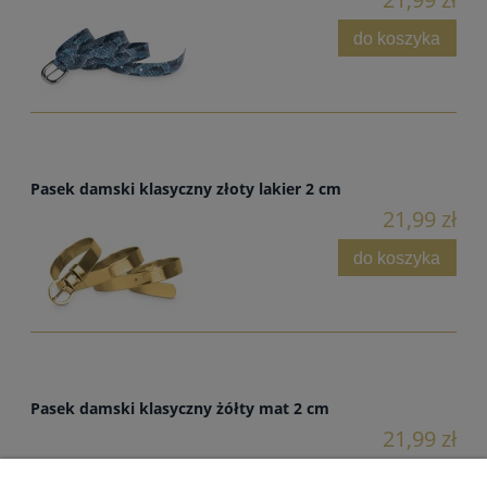
do koszyka
Pasek damski klasyczny złoty lakier 2 cm
21,99 zł
do koszyka
Pasek damski klasyczny żółty mat 2 cm
21,99 zł
do koszyka