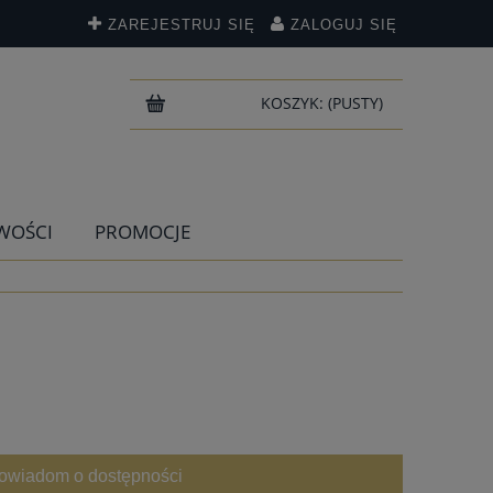
ZAREJESTRUJ SIĘ
ZALOGUJ SIĘ
KOSZYK:
(PUSTY)
WOŚCI
PROMOCJE
owiadom o dostępności