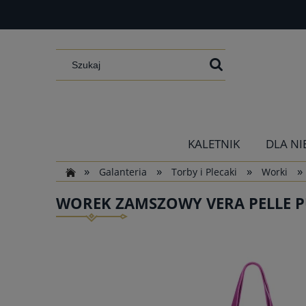
KALETNIK
DLA NI
»
»
»
»
Galanteria
Torby i Plecaki
Worki
WOREK ZAMSZOWY VERA PELLE P