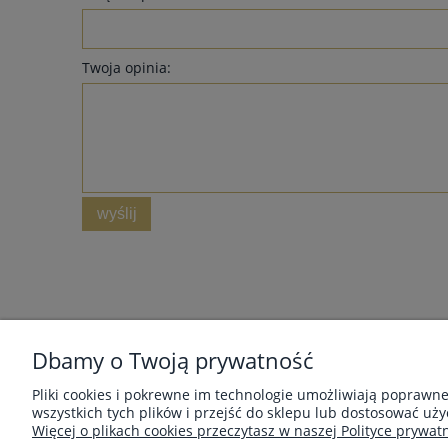
Twoja opinia:
wyślij
MOJE KONTO
Dbamy o Twoją prywatność
Twoje zamówienia
Pliki cookies i pokrewne im technologie umożliwiają poprawn
Ustawienia konta
wszystkich tych plików i przejść do sklepu lub dostosować uży
Przechowalnia
Więcej o plikach cookies przeczytasz w naszej Polityce prywatn