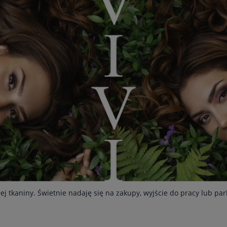
j tkaniny. Świetnie nadaję się na zakupy, wyjście do pracy lub par