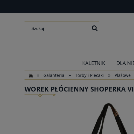
KALETNIK
DLA NI
»
»
»
Galanteria
Torby i Plecaki
Plażowe
WOREK PŁÓCIENNY SHOPERKA VIV