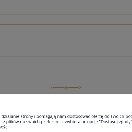
INFORMACJE
O 
Regulamin
Kont
e działanie strony i pomagają nam dostosować ofertę do Twoich p
FAQ
O fi
cie plików do swoich preferencji, wybierając opcję "Dostosuj zgody"
Polityka prywatności
Cert
ości.
Zwroty, wymiana i reklamacje
Blo