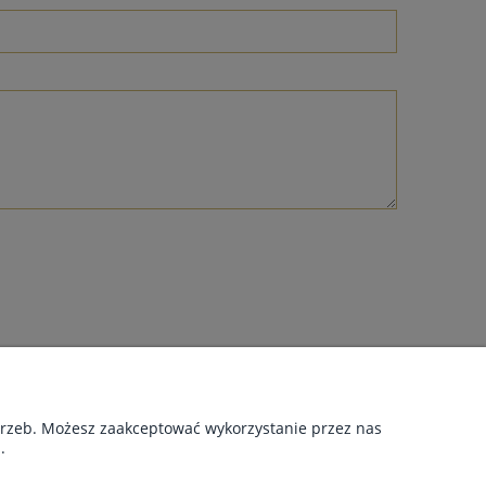
NAS
akt i dane firmy
otrzeb. Możesz zaakceptować wykorzystanie przez nas
rmie
.
yfikaty
g