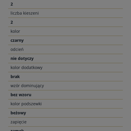
2
liczba kieszeni
2
kolor
czarny
odcień
nie dotyczy
kolor dodatkowy
brak
wzór dominujący
bez wzoru
kolor podszewki
beżowy
zapięcie
zamek