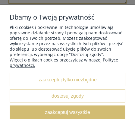
wyślij
Dbamy o Twoją prywatność
Pliki cookies i pokrewne im technologie umożliwiają
poprawne działanie strony i pomagają nam dostosować
ofertę do Twoich potrzeb. Możesz zaakceptować
wykorzystanie przez nas wszystkich tych plików i przejść
MOJE KONTO
do sklepu lub dostosować użycie plików do swoich
preferencji, wybierając opcję "Dostosuj zgody".
Więcej o plikach cookies przeczytasz w naszej Polityce
prywatności.
INFORMACJE
zaakceptuj tylko niezbędne
O NAS
dostosuj zgody
Leather Box
/ ul. Marii Świątkiewicz 50 box D6 / 05-552
zaakceptuj wszystkie
Wólka Kosowska /
NIP:
5222833654 /
Tel:
662 429 545 /
E-
mail:
sklep@leatherbox.pl
pokaż pełną wersję strony