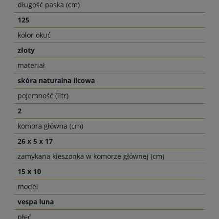
długość paska (cm)
125
kolor okuć
złoty
materiał
skóra naturalna licowa
pojemność (litr)
2
komora główna (cm)
26 x 5 x 17
zamykana kieszonka w komorze głównej (cm)
15 x 10
model
vespa luna
płeć