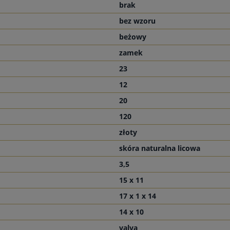
brak
bez wzoru
beżowy
zamek
23
12
20
120
złoty
skóra naturalna licowa
3,5
15 x 11
17 x 1 x 14
14 x 10
valva