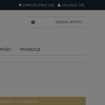
ZAREJESTRUJ SIĘ
ZALOGUJ SIĘ
KOSZYK:
(PUSTY)
WOŚCI
PROMOCJE
owiadom o dostępności