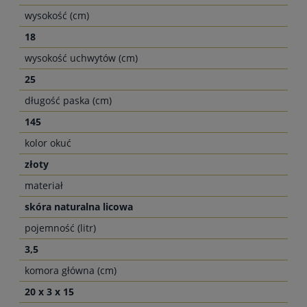
wysokość (cm)
18
wysokość uchwytów (cm)
25
długość paska (cm)
145
kolor okuć
złoty
materiał
skóra naturalna licowa
pojemność (litr)
3,5
komora główna (cm)
20 x 3 x 15