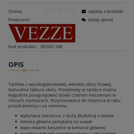
Ocena:
zapytaj o produkt
Producent:
dodaj opinię
Kod produktu:
VEZ001-NB
OPIS
Torebka z wysokogatunkowej, włoskiej skóry licowej.
Naturalna faktura skóry. Przedmioty w torebce można
wygodnie posegregować dzięki czterem kieszeniom w
różnych rozmiarach. Przystosowana do noszenia w ręku,
przedramieniu i na ramieniu.
wykonana starannie, z dużą dbałością o detale
komora główna zamykana na suwak
dwie otwarte kieszenie w komorze głównej
przednia kieszeń zamykana klapą z zatrzaskiem