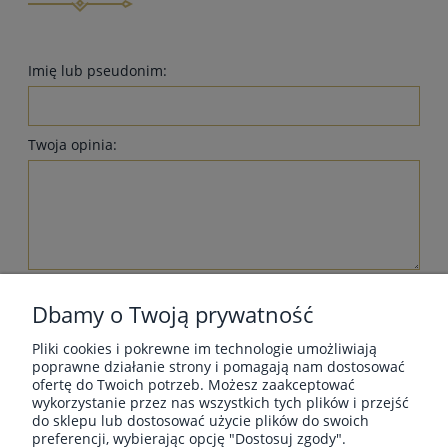
Imię lub pseudonim:
Twoja opinia:
wyślij
Dbamy o Twoją prywatność
Pliki cookies i pokrewne im technologie umożliwiają
poprawne działanie strony i pomagają nam dostosować
ofertę do Twoich potrzeb. Możesz zaakceptować
wykorzystanie przez nas wszystkich tych plików i przejść
MOJE KONTO
do sklepu lub dostosować użycie plików do swoich
preferencji, wybierając opcję "Dostosuj zgody".