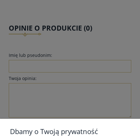
OPINIE O PRODUKCIE (0)
Imię lub pseudonim:
Twoja opinia:
wyślij
Dbamy o Twoją prywatność