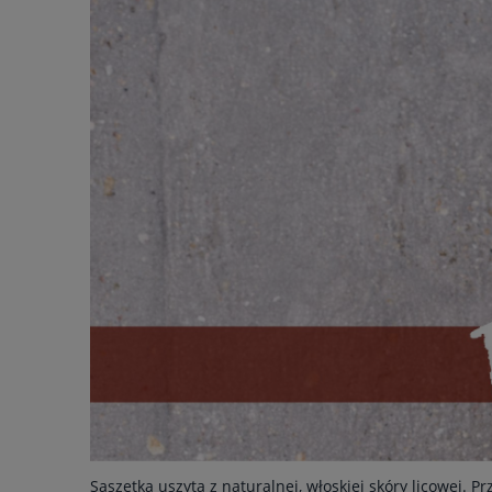
Saszetka uszyta z naturalnej, włoskiej skóry licowej. 