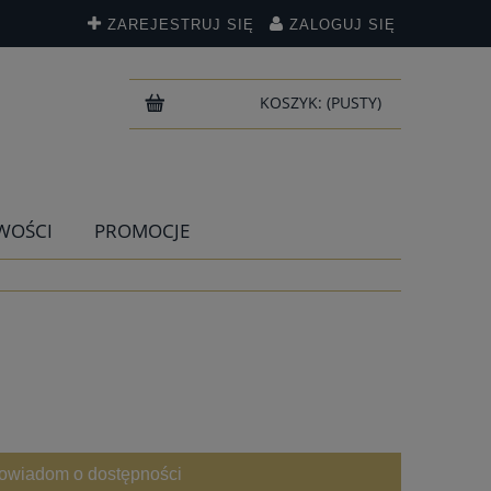
ZAREJESTRUJ SIĘ
ZALOGUJ SIĘ
KOSZYK:
(PUSTY)
WOŚCI
PROMOCJE
owiadom o dostępności