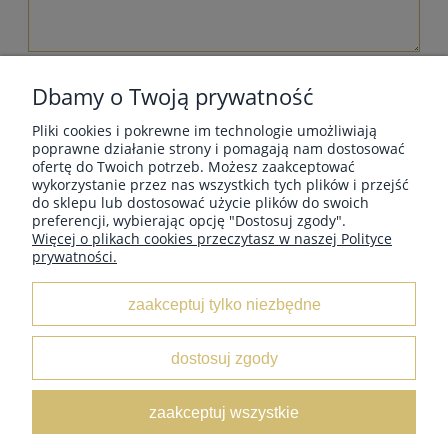
wyślij
Dbamy o Twoją prywatność
Pliki cookies i pokrewne im technologie umożliwiają
poprawne działanie strony i pomagają nam dostosować
ofertę do Twoich potrzeb. Możesz zaakceptować
wykorzystanie przez nas wszystkich tych plików i przejść
MOJE KONTO
do sklepu lub dostosować użycie plików do swoich
preferencji, wybierając opcję "Dostosuj zgody".
Więcej o plikach cookies przeczytasz w naszej Polityce
prywatności.
INFORMACJE
zaakceptuj tylko niezbędne
O NAS
dostosuj zgody
Leather Box
/ ul. Marii Świątkiewicz 50 box D6 / 05-552
zaakceptuj wszystkie
Wólka Kosowska /
NIP:
5222833654 /
Tel:
662 429 545 /
E-
mail:
sklep@leatherbox.pl