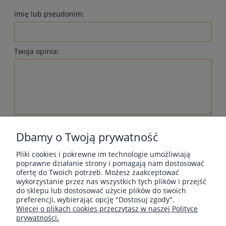
Imię lub pseudonim:
Twoja opinia:
wyślij
Dbamy o Twoją prywatność
Pliki cookies i pokrewne im technologie umożliwiają
poprawne działanie strony i pomagają nam dostosować
ofertę do Twoich potrzeb. Możesz zaakceptować
wykorzystanie przez nas wszystkich tych plików i przejść
MOJE KONTO
do sklepu lub dostosować użycie plików do swoich
preferencji, wybierając opcję "Dostosuj zgody".
Więcej o plikach cookies przeczytasz w naszej Polityce
prywatności.
INFORMACJE