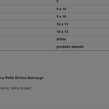
7
9 x 10
9 x 10
16 x 13
16 x 13
dritto
produkt damski
a Pelle Dritto Antracyt
alnej skóry licowej