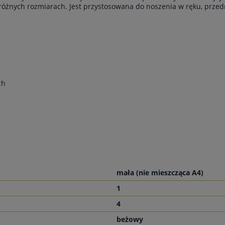
óżnych rozmiarach. Jest przystosowana do noszenia w ręku, prze
ch
mała (nie mieszcząca A4)
1
4
beżowy