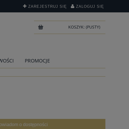
ZAREJESTRUJ SIĘ
ZALOGUJ SIĘ
KOSZYK:
(PUSTY)
WOŚCI
PROMOCJE
owiadom o dostępności