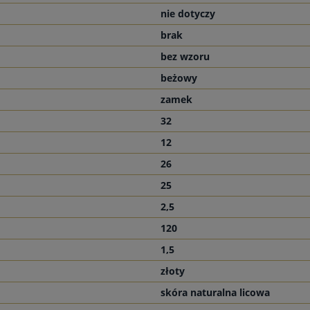
nie dotyczy
brak
bez wzoru
beżowy
zamek
32
12
26
25
2,5
120
1,5
złoty
skóra naturalna licowa