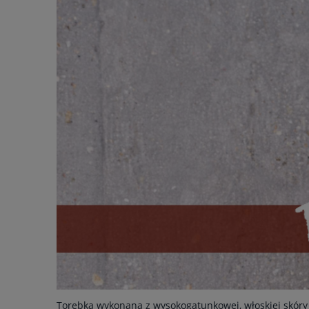
Torebka wykonana z wysokogatunkowej, włoskiej skóry 