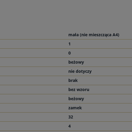
mała (nie mieszcząca A4)
1
0
beżowy
nie dotyczy
brak
bez wzoru
beżowy
zamek
32
4