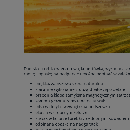
Damska torebka wieczorowa, kopertówka, wykonana z w
ramię i opaskę na nadgarstek można odpinać w zależn
miękka, zamszowa skóra naturalna
staranne wykonanie z dużą dbałością o detale
przednia klapa zamykana magnetycznym zatrza
komora główna zamykana na suwak
miła w dotyku wewnętrzna podszewka
okucia w srebrnym kolorze
suwak w kolorze torebki z ozdobnymi suwadłem
odpinana opaska na nadgarstek
regulowany i odpinany pasek na ramię