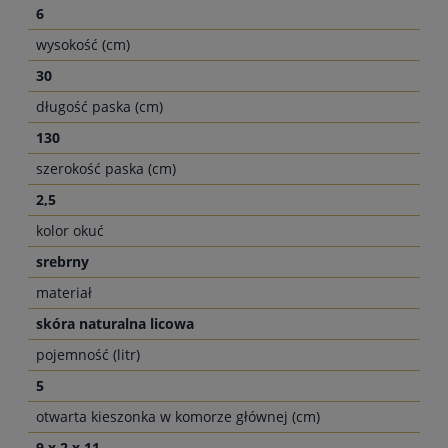
6
wysokość (cm)
30
długość paska (cm)
130
szerokość paska (cm)
2,5
kolor okuć
srebrny
materiał
skóra naturalna licowa
pojemność (litr)
5
otwarta kieszonka w komorze głównej (cm)
9 x 2 x 11