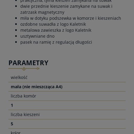
praktyczna, tylna kieszeń zamykana na suwak
dwie przednie kieszenie zamykane na suwak i
zatrzask magnetyczny
miła w dotyku podszewka w komorze i kieszeniach
ozdobne suwadła z logo Kaletnik
metalowa zawieszka z logo Kaletnik
usztywniane dno
pasek na ramię z regulacją długości
PARAMETRY
wielkość
mała (nie mieszcząca A4)
liczba komór
1
liczba kieszeni
5
kolor