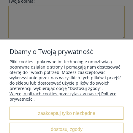
Twoja opinia:
wyślij
Dbamy o Twoją prywatność
Pliki cookies i pokrewne im technologie umożliwiają
poprawne działanie strony i pomagają nam dostosować
ofertę do Twoich potrzeb. Możesz zaakceptować
wykorzystanie przez nas wszystkich tych plików i przejść
MOJE KONTO
do sklepu lub dostosować użycie plików do swoich
preferencji, wybierając opcję "Dostosuj zgody".
Więcej o plikach cookies przeczytasz w naszej Polityce
prywatności.
INFORMACJE
zaakceptuj tylko niezbędne
O NAS
dostosuj zgody