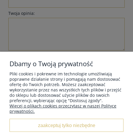
Twoja opinia:
wyślij
Dbamy o Twoją prywatność
Pliki cookies i pokrewne im technologie umożliwiają
poprawne działanie strony i pomagają nam dostosować
ofertę do Twoich potrzeb. Możesz zaakceptować
wykorzystanie przez nas wszystkich tych plików i przejść
MOJE KONTO
do sklepu lub dostosować użycie plików do swoich
preferencji, wybierając opcję "Dostosuj zgody".
Więcej o plikach cookies przeczytasz w naszej Polityce
prywatności.
INFORMACJE
zaakceptuj tylko niezbędne
O NAS