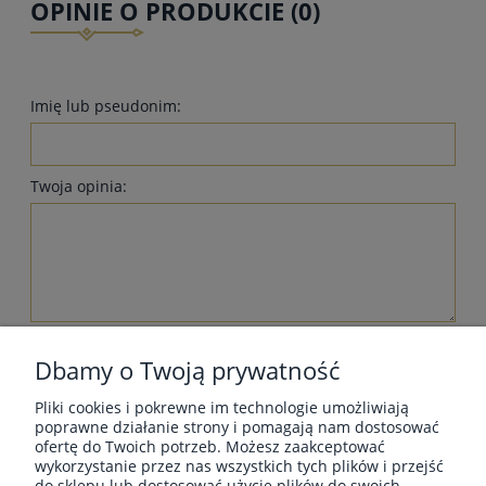
OPINIE O PRODUKCIE (0)
Imię lub pseudonim:
Twoja opinia:
wyślij
Dbamy o Twoją prywatność
Pliki cookies i pokrewne im technologie umożliwiają
poprawne działanie strony i pomagają nam dostosować
ofertę do Twoich potrzeb. Możesz zaakceptować
wykorzystanie przez nas wszystkich tych plików i przejść
MOJE KONTO
do sklepu lub dostosować użycie plików do swoich