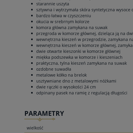
starannie uszyta
sztywna i wytrzymała skóra syntetyczna wysoce
bardzo łatwa w czyszczeniu
okucia w srebrnym kolorze
komora główna zamykana na suwak
przegroda w komorze głównej, dzieląca ją na dw
wewnętrzna kieszeń w przegrodzie, zamykana n
wewnętrzna kieszeń w komorze głównej, zamyk
dwie otwarte kieszonki w komorze głównej
miękka podszewka w komorze i kieszeniach
praktyczna, tylna kieszeń zamykana na suwak
ozdobne suwadła
metalowe kółko na brelok
usztywniane dno z metalowymi nóżkami
dwie rączki o wysokości 24 cm
odpinany pasek na ramię z regulacją długości
PARAMETRY
wielkość