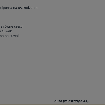
 odporna na uszkodzenia
ie równe części
a suwak
ana na suwak
duża (mieszcząca A4)