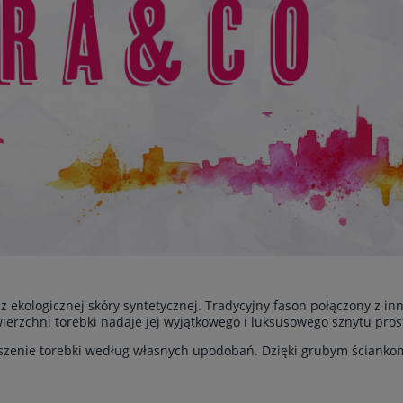
a z ekologicznej skóry syntetycznej. Tradycyjny fason połączony z 
erzchni torebki nadaje jej wyjątkowego i luksusowego sznytu prost
oszenie torebki według własnych upodobań. Dzięki grubym ścianko