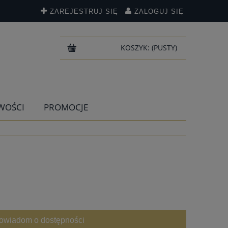
ZAREJESTRUJ SIĘ
ZALOGUJ SIĘ
KOSZYK:
(PUSTY)
WOŚCI
PROMOCJE
owiadom o dostępności