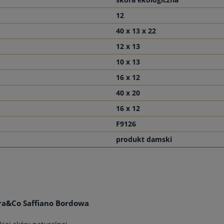
12
40 x 13 x 22
12 x 13
10 x 13
16 x 12
40 x 20
16 x 12
F9126
produkt damski
ra&Co Saffiano Bordowa