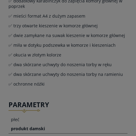
✅ dodatkowy karabińczyk do zapięcia komory głównej w
poprzek
✅ mieści format A4 z dużym zapasem
✅ trzy otwarte kieszenie w komorze głównej
✅ dwie zamykane na suwak kieszenie w komorze głównej
✅ miła w dotyku podszewka w komorze i kieszeniach
✅ okucia w złotym kolorze
✅ dwa skórzane uchwyty do noszenia torby w ręku
✅ dwa skórzane uchwyty do noszenia torby na ramieniu
✅ ochronne nóżki
PARAMETRY
płeć
produkt damski