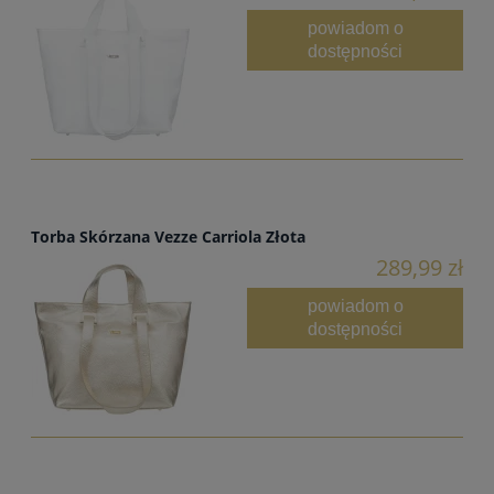
powiadom o
dostępności
Torba Skórzana Vezze Carriola Złota
289,99 zł
powiadom o
dostępności