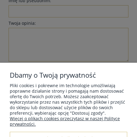
Imię lub pseudonim:
Twoja opinia:
wyślij
Dbamy o Twoją prywatność
Pliki cookies i pokrewne im technologie umożliwiają
poprawne działanie strony i pomagają nam dostosować
ofertę do Twoich potrzeb. Możesz zaakceptować
wykorzystanie przez nas wszystkich tych plików i przejść
MOJE KONTO
do sklepu lub dostosować użycie plików do swoich
preferencji, wybierając opcję "Dostosuj zgody".
Więcej o plikach cookies przeczytasz w naszej Polityce
prywatności.
INFORMACJE