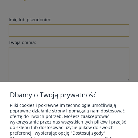
Imię lub pseudonim:
Twoja opinia:
wyślij
Dbamy o Twoją prywatność
Pliki cookies i pokrewne im technologie umożliwiają
poprawne działanie strony i pomagają nam dostosować
ofertę do Twoich potrzeb. Możesz zaakceptować
wykorzystanie przez nas wszystkich tych plików i przejść
MOJE KONTO
do sklepu lub dostosować użycie plików do swoich
preferencji, wybierając opcję "Dostosuj zgody".