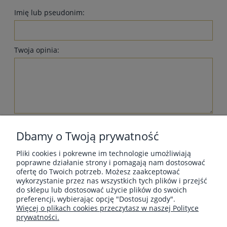
Imię lub pseudonim:
Twoja opinia:
wyślij
Dbamy o Twoją prywatność
Pliki cookies i pokrewne im technologie umożliwiają
poprawne działanie strony i pomagają nam dostosować
ofertę do Twoich potrzeb. Możesz zaakceptować
wykorzystanie przez nas wszystkich tych plików i przejść
MOJE KONTO
do sklepu lub dostosować użycie plików do swoich
preferencji, wybierając opcję "Dostosuj zgody".
Więcej o plikach cookies przeczytasz w naszej Polityce
prywatności.
INFORMACJE