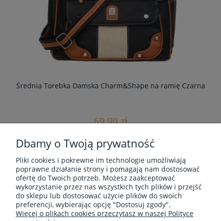
Średnia Torebka Damska Charm&Shape na ramię Czarna
Śre
69,99 zł
Dbamy o Twoją prywatność
powiadom o dostępności
Pliki cookies i pokrewne im technologie umożliwiają
poprawne działanie strony i pomagają nam dostosować
ofertę do Twoich potrzeb. Możesz zaakceptować
wykorzystanie przez nas wszystkich tych plików i przejść
MOJE KONTO
do sklepu lub dostosować użycie plików do swoich
preferencji, wybierając opcję "Dostosuj zgody".
Więcej o plikach cookies przeczytasz w naszej Polityce