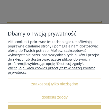
wyślij
Dbamy o Twoją prywatność
Pliki cookies i pokrewne im technologie umożliwiają
poprawne działanie strony i pomagają nam dostosować
ofertę do Twoich potrzeb. Możesz zaakceptować
wykorzystanie przez nas wszystkich tych plików i przejść
MOJE KONTO
do sklepu lub dostosować użycie plików do swoich
preferencji, wybierając opcję "Dostosuj zgody".
Więcej o plikach cookies przeczytasz w naszej Polityce
prywatności.
INFORMACJE
zaakceptuj tylko niezbędne
O NAS
dostosuj zgody
Leather Box
/ ul. Marii Świątkiewicz 50 box D6 / 05-552