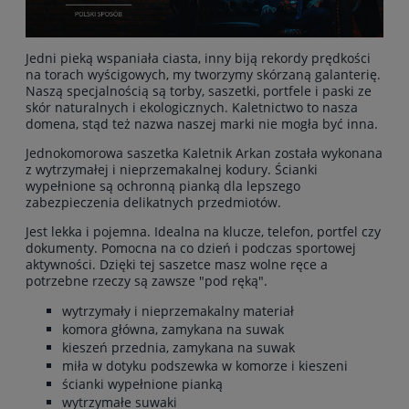
Jedni pieką wspaniała ciasta, inny biją rekordy prędkości
na torach wyścigowych, my tworzymy skórzaną galanterię.
Naszą specjalnością są torby, saszetki, portfele i paski ze
skór naturalnych i ekologicznych. Kaletnictwo to nasza
domena, stąd też nazwa naszej marki nie mogła być inna.
Jednokomorowa saszetka Kaletnik Arkan została wykonana
z wytrzymałej i nieprzemakalnej kodury. Ścianki
wypełnione są ochronną pianką dla lepszego
zabezpieczenia delikatnych przedmiotów.
Jest lekka i pojemna. Idealna na klucze, telefon, portfel czy
dokumenty. Pomocna na co dzień i podczas sportowej
aktywności. Dzięki tej saszetce masz wolne ręce a
potrzebne rzeczy są zawsze "pod ręką".
wytrzymały i nieprzemakalny materiał
komora główna, zamykana na suwak
kieszeń przednia, zamykana na suwak
miła w dotyku podszewka w komorze i kieszeni
ścianki wypełnione pianką
wytrzymałe suwaki