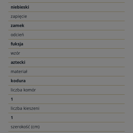
niebieski
zapięcie
zamek
odcień
fuksja
wzór
aztecki
materiał
kodura
liczba komór
1
liczba kieszeni
1
szerokość (cm)