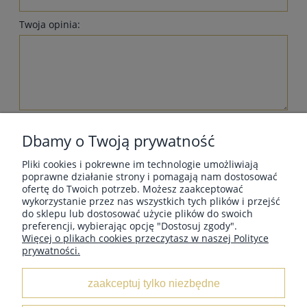
Twoja opinia:
wyślij
Dbamy o Twoją prywatność
Pliki cookies i pokrewne im technologie umożliwiają
poprawne działanie strony i pomagają nam dostosować
ofertę do Twoich potrzeb. Możesz zaakceptować
wykorzystanie przez nas wszystkich tych plików i przejść
MOJE KONTO
do sklepu lub dostosować użycie plików do swoich
preferencji, wybierając opcję "Dostosuj zgody".
Więcej o plikach cookies przeczytasz w naszej Polityce
prywatności.
INFORMACJE
zaakceptuj tylko niezbędne
O NAS