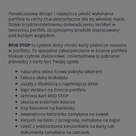
Ponadczasowy design i najwyższa jakość wykonania
portfela to cechy charakterystyczne dla tej włoskiej marki.
Dzięki trzydziestoletniemu doświadczeniu VerMari w
tworzeniu portfeli, otrzymujemy produkt dopracowany
pod każdym względem.
RFID STOP
to system, który chroni karty płatnicze noszone
w portfelu. To specjalne zabezpieczenie w ścianie portfela
blokuje czytniki zbliżeniowe. Uniemożliwia to pobranie
pieniędzy z karty bez Twojej zgody.
naturalna skóra licowa pokryta lakierem
faktura skóry krokodyla
uszyty z dbałością o najmniejszy detal
logo VerMari na froncie portfela
ochrona kart RFID STOP
okucia w srebrnym kolorze
trzy kieszenie na banknoty
wewnętrzna kieszonka zamykana na suwak
kieszeń na bilon z przegrodą, zamykana na bigiel
część z jedenastoma kieszonkami na karty lub
dokumenty zamykana na zatrzask