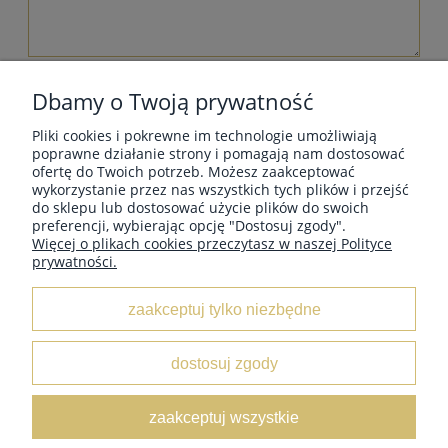
wyślij
Dbamy o Twoją prywatność
Pliki cookies i pokrewne im technologie umożliwiają
poprawne działanie strony i pomagają nam dostosować
ofertę do Twoich potrzeb. Możesz zaakceptować
wykorzystanie przez nas wszystkich tych plików i przejść
MOJE KONTO
do sklepu lub dostosować użycie plików do swoich
preferencji, wybierając opcję "Dostosuj zgody".
Więcej o plikach cookies przeczytasz w naszej Polityce
prywatności.
INFORMACJE
zaakceptuj tylko niezbędne
O NAS
dostosuj zgody
Leather Box
/ ul. Marii Świątkiewicz 50 box D6 / 05-552
zaakceptuj wszystkie
Wólka Kosowska /
NIP:
5222833654 /
Tel:
662 429 545 /
E-
mail:
sklep@leatherbox.pl