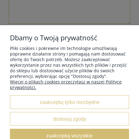
wyślij
Dbamy o Twoją prywatność
Pliki cookies i pokrewne im technologie umożliwiają
poprawne działanie strony i pomagają nam dostosować
ofertę do Twoich potrzeb. Możesz zaakceptować
wykorzystanie przez nas wszystkich tych plików i przejść
MOJE KONTO
do sklepu lub dostosować użycie plików do swoich
preferencji, wybierając opcję "Dostosuj zgody".
Więcej o plikach cookies przeczytasz w naszej Polityce
prywatności.
INFORMACJE
zaakceptuj tylko niezbędne
O NAS
dostosuj zgody
Leather Box
/ ul. Marii Świątkiewicz 50 box D6 / 05-552
zaakceptuj wszystkie
Wólka Kosowska /
NIP:
5222833654 /
Tel:
662 429 545 /
E-