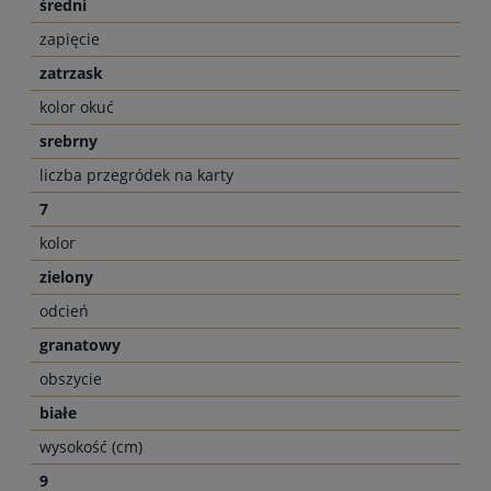
średni
zapięcie
zatrzask
kolor okuć
srebrny
liczba przegródek na karty
7
kolor
zielony
odcień
granatowy
obszycie
białe
wysokość (cm)
9