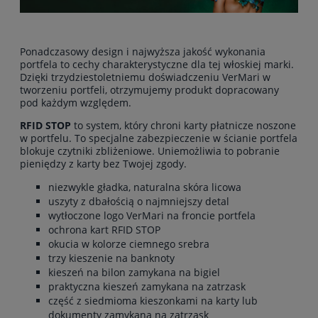
Ponadczasowy design i najwyższa jakość wykonania
portfela to cechy charakterystyczne dla tej włoskiej marki.
Dzięki trzydziestoletniemu doświadczeniu VerMari w
tworzeniu portfeli, otrzymujemy produkt dopracowany
pod każdym względem.
RFID STOP
to system, który chroni karty płatnicze noszone
w portfelu. To specjalne zabezpieczenie w ścianie portfela
blokuje czytniki zbliżeniowe. Uniemożliwia to pobranie
pieniędzy z karty bez Twojej zgody.
niezwykle gładka, naturalna skóra licowa
uszyty z dbałością o najmniejszy detal
wytłoczone logo VerMari na froncie portfela
ochrona kart RFID STOP
okucia w kolorze ciemnego srebra
trzy kieszenie na banknoty
kieszeń na bilon zamykana na bigiel
praktyczna kieszeń zamykana na zatrzask
część z siedmioma kieszonkami na karty lub
dokumenty zamykana na zatrzask