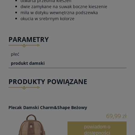
otwarta przednia kieszeń
dwie zamykane na suwak boczne kieszenie
miła w dotyku wewnętrzna podszewka
okucia w srebrnym kolorze
PARAMETRY
płeć
produkt damski
PRODUKTY POWIĄZANE
Plecak Damski Charm&Shape Beżowy
69,99 zł
powiadom o
dostępności