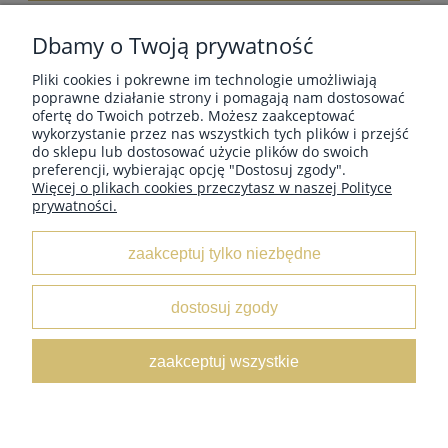
wyślij
Dbamy o Twoją prywatność
Pliki cookies i pokrewne im technologie umożliwiają
poprawne działanie strony i pomagają nam dostosować
ofertę do Twoich potrzeb. Możesz zaakceptować
wykorzystanie przez nas wszystkich tych plików i przejść
MOJE KONTO
do sklepu lub dostosować użycie plików do swoich
preferencji, wybierając opcję "Dostosuj zgody".
Więcej o plikach cookies przeczytasz w naszej Polityce
prywatności.
INFORMACJE
zaakceptuj tylko niezbędne
O NAS
dostosuj zgody
Leather Box
/ ul. Marii Świątkiewicz 50 box D6 / 05-552
zaakceptuj wszystkie
Wólka Kosowska /
NIP:
5222833654 /
Tel:
662 429 545 /
E-
mail:
sklep@leatherbox.pl
pokaż pełną wersję strony