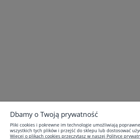
MOJE KONTO
Dbamy o Twoją prywatność
Twoje zamówienia
Pliki cookies i pokrewne im technologie umożliwiają poprawn
Ustawienia konta
wszystkich tych plików i przejść do sklepu lub dostosować uży
Przechowalnia
Więcej o plikach cookies przeczytasz w naszej Polityce prywatn