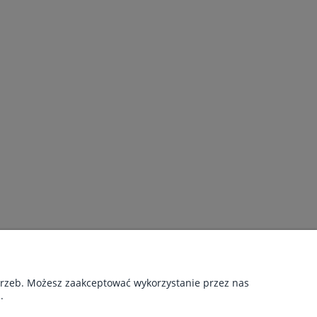
NAS
akt i dane firmy
otrzeb. Możesz zaakceptować wykorzystanie przez nas
rmie
.
yfikaty
g