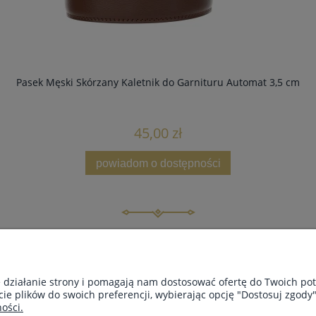
Pasek Męski Skórzany Kaletnik do Garnituru Automat 3,5 cm
45,00 zł
powiadom o dostępności
INFORMACJE
O 
Regulamin
Kont
e działanie strony i pomagają nam dostosować ofertę do Twoich p
FAQ
O fi
cie plików do swoich preferencji, wybierając opcję "Dostosuj zgody"
Polityka prywatności
Cert
ości.
Zwroty, wymiana i reklamacje
Blo