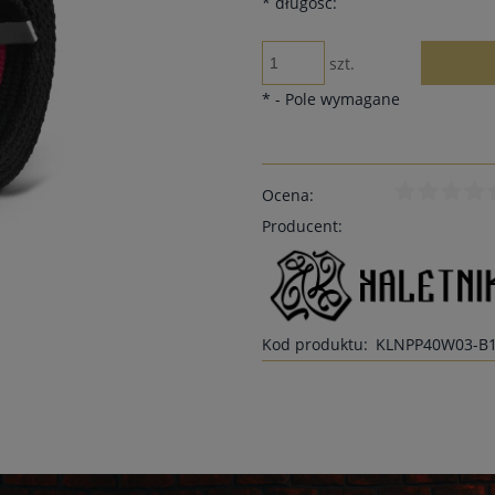
*
długość:
szt.
*
- Pole wymagane
Ocena:
Producent:
Kod produktu:
KLNPP40W03-B