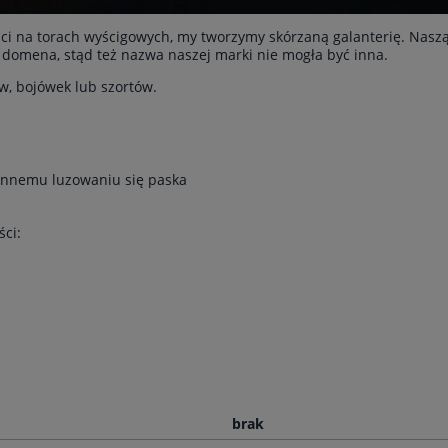
ści na torach wyścigowych, my tworzymy skórzaną galanterię. Naszą sp
a domena, stąd też nazwa naszej marki nie mogła być inna.
w, bojówek lub szortów.
nnemu luzowaniu się paska
ci:
brak