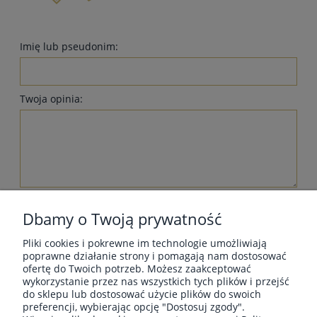
Imię lub pseudonim:
Twoja opinia:
wyślij
Dbamy o Twoją prywatność
Pliki cookies i pokrewne im technologie umożliwiają
poprawne działanie strony i pomagają nam dostosować
ofertę do Twoich potrzeb. Możesz zaakceptować
wykorzystanie przez nas wszystkich tych plików i przejść
MOJE KONTO
do sklepu lub dostosować użycie plików do swoich
preferencji, wybierając opcję "Dostosuj zgody".