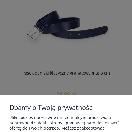
Pasek damski klasyczny granatowy mat 3 cm
24,99 zł
Dbamy o Twoją prywatność
do koszyka
Pliki cookies i pokrewne im technologie umożliwiają
poprawne działanie strony i pomagają nam dostosować
ofertę do Twoich potrzeb. Możesz zaakceptować