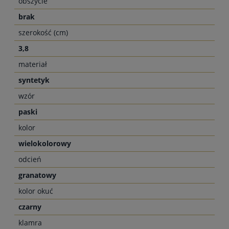
obszycie
brak
szerokość (cm)
3,8
materiał
syntetyk
wzór
paski
kolor
wielokolorowy
odcień
granatowy
kolor okuć
czarny
klamra