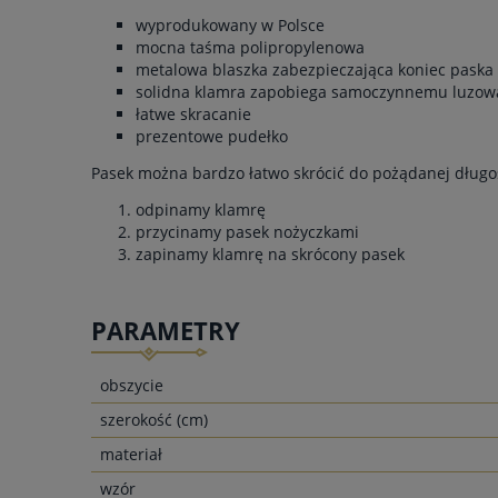
wyprodukowany w Polsce
mocna taśma polipropylenowa
metalowa blaszka zabezpieczająca koniec paska
solidna klamra zapobiega samoczynnemu luzowa
łatwe skracanie
prezentowe pudełko
Pasek można bardzo łatwo skrócić do pożądanej długoś
odpinamy klamrę
przycinamy pasek nożyczkami
zapinamy klamrę na skrócony pasek
PARAMETRY
obszycie
szerokość (cm)
materiał
wzór