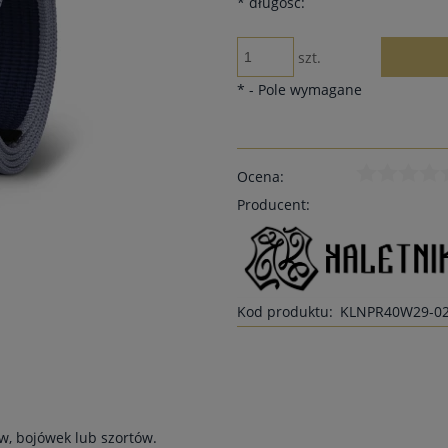
*
długość:
szt.
*
- Pole wymagane
Ocena:
Producent:
Kod produktu:
KLNPR40W29-0
w, bojówek lub szortów.