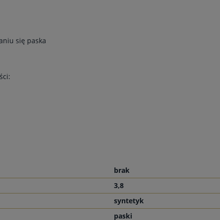
niu się paska
ci:
brak
3,8
syntetyk
paski