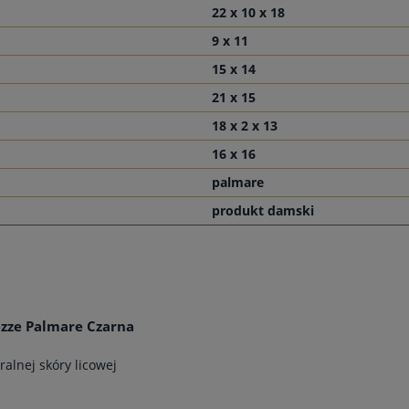
22 x 10 x 18
9 x 11
15 x 14
21 x 15
18 x 2 x 13
16 x 16
palmare
produkt damski
zze Palmare Czarna
alnej skóry licowej