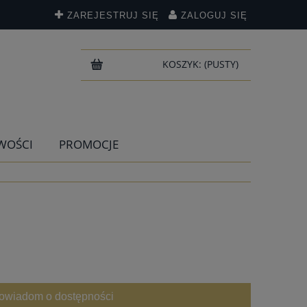
ZAREJESTRUJ SIĘ
ZALOGUJ SIĘ
KOSZYK:
(PUSTY)
WOŚCI
PROMOCJE
owiadom o dostępności