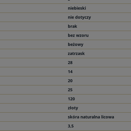
niebieski
nie dotyczy
brak
bez wzoru
beżowy
zatrzask
28
14
20
25
120
złoty
skóra naturalna licowa
3,5