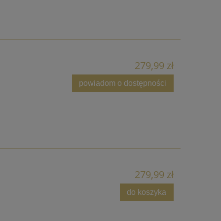
279,99 zł
powiadom o dostępności
279,99 zł
do koszyka