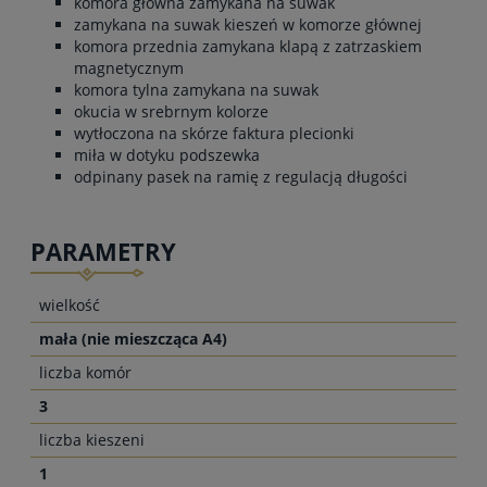
komora główna zamykana na suwak
zamykana na suwak kieszeń w komorze głównej
komora przednia zamykana klapą z zatrzaskiem
magnetycznym
komora tylna zamykana na suwak
okucia w srebrnym kolorze
wytłoczona na skórze faktura plecionki
miła w dotyku podszewka
odpinany pasek na ramię z regulacją długości
PARAMETRY
wielkość
mała (nie mieszcząca A4)
liczba komór
3
liczba kieszeni
1