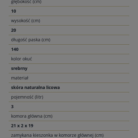
głębokość (cm)
10
wysokość (cm)
20
długość paska (cm)
140
kolor okuć
srebrny
materiał
skóra naturalna licowa
pojemność (litr)
3
komora główna (cm)
21 x 2 x 19
zamykana kieszonka w komorze głównej (cm)