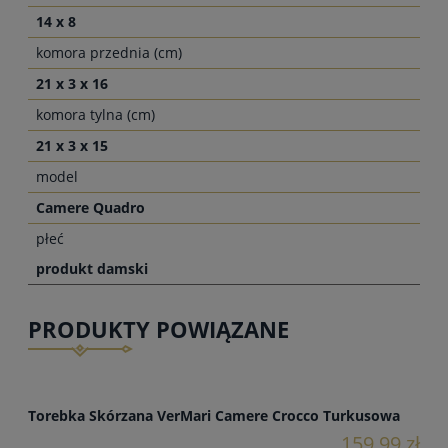
14 x 8
komora przednia (cm)
21 x 3 x 16
komora tylna (cm)
21 x 3 x 15
model
Camere Quadro
płeć
produkt damski
PRODUKTY POWIĄZANE
Torebka Skórzana VerMari Camere Crocco Turkusowa
159,99 zł