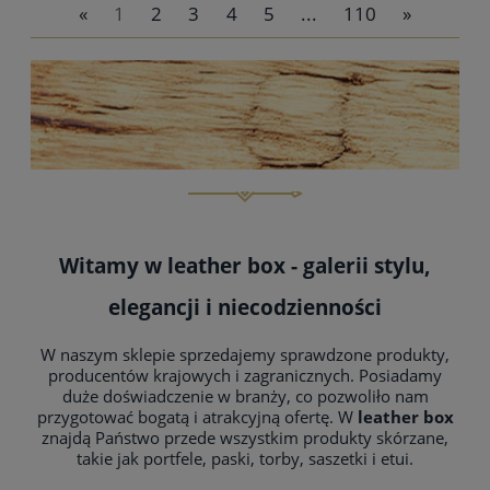
«
1
2
3
4
5
...
110
»
powiadom o dostępności
Witamy w
leather box
- galerii stylu,
elegancji i niecodzienności
W naszym sklepie sprzedajemy sprawdzone produkty,
producentów krajowych i zagranicznych. Posiadamy
duże doświadczenie w branży, co pozwoliło nam
przygotować bogatą i atrakcyjną ofertę. W
leather box
znajdą Państwo przede wszystkim produkty skórzane,
takie jak portfele, paski, torby, saszetki i etui.