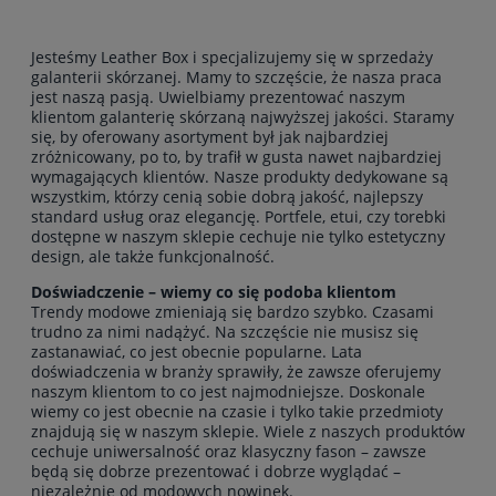
Jesteśmy Leather Box i specjalizujemy się w sprzedaży
galanterii skórzanej. Mamy to szczęście, że nasza praca
jest naszą pasją. Uwielbiamy prezentować naszym
klientom galanterię skórzaną najwyższej jakości. Staramy
się, by oferowany asortyment był jak najbardziej
zróżnicowany, po to, by trafił w gusta nawet najbardziej
wymagających klientów. Nasze produkty dedykowane są
wszystkim, którzy cenią sobie dobrą jakość, najlepszy
standard usług oraz elegancję. Portfele, etui, czy torebki
dostępne w naszym sklepie cechuje nie tylko estetyczny
design, ale także funkcjonalność.
Doświadczenie – wiemy co się podoba klientom
Trendy modowe zmieniają się bardzo szybko. Czasami
trudno za nimi nadążyć. Na szczęście nie musisz się
zastanawiać, co jest obecnie popularne. Lata
doświadczenia w branży sprawiły, że zawsze oferujemy
naszym klientom to co jest najmodniejsze. Doskonale
wiemy co jest obecnie na czasie i tylko takie przedmioty
znajdują się w naszym sklepie. Wiele z naszych produktów
cechuje uniwersalność oraz klasyczny fason – zawsze
będą się dobrze prezentować i dobrze wyglądać –
niezależnie od modowych nowinek.