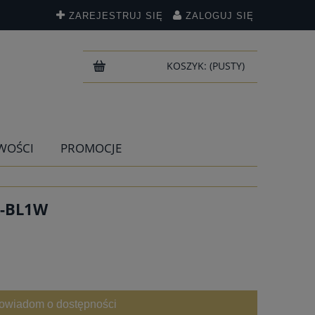
ZAREJESTRUJ SIĘ
ZALOGUJ SIĘ
KOSZYK:
(PUSTY)
WOŚCI
PROMOCJE
A-BL1W
owiadom o dostępności