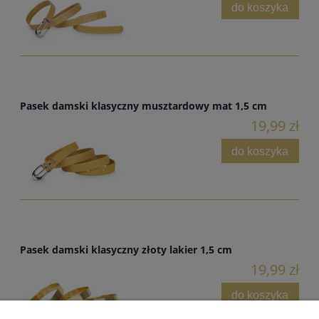
do koszyka
Pasek damski klasyczny musztardowy mat 1,5 cm
19,99 zł
do koszyka
Pasek damski klasyczny złoty lakier 1,5 cm
19,99 zł
do koszyka