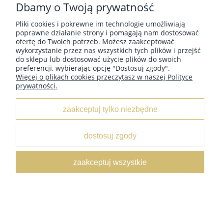
Dbamy o Twoją prywatność
Pliki cookies i pokrewne im technologie umożliwiają
poprawne działanie strony i pomagają nam dostosować
ofertę do Twoich potrzeb. Możesz zaakceptować
wykorzystanie przez nas wszystkich tych plików i przejść
Pasek damski klasyczny błękitne cegły 1,5 cm
do sklepu lub dostosować użycie plików do swoich
19,99 zł
preferencji, wybierając opcję "Dostosuj zgody".
Więcej o plikach cookies przeczytasz w naszej Polityce
do koszyka
prywatności.
zaakceptuj tylko niezbędne
dostosuj zgody
Pasek damski klasyczny ciemny fiolet lakier 1,5 cm
zaakceptuj wszystkie
19,99 zł
do koszyka